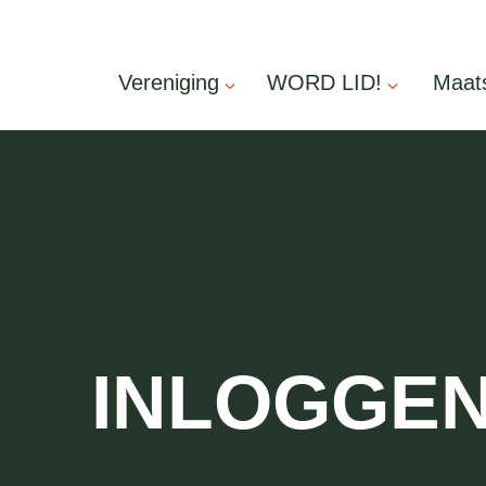
Vereniging
WORD LID!
Maats
INLOGGE